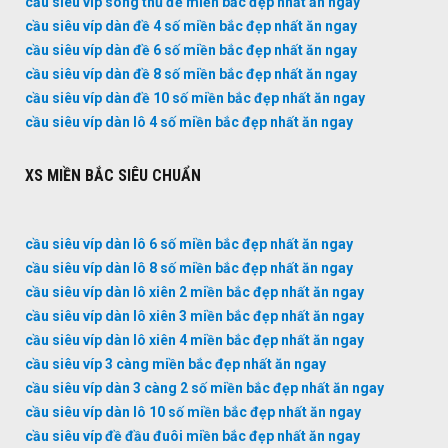
cầu siêu víp song thủ đề miền bắc đẹp nhất ăn ngay
cầu siêu víp dàn đề 4 số miền bắc đẹp nhất ăn ngay
cầu siêu víp dàn đề 6 số miền bắc đẹp nhất ăn ngay
cầu siêu víp dàn đề 8 số miền bắc đẹp nhất ăn ngay
cầu siêu víp dàn đề 10 số miền bắc đẹp nhất ăn ngay
cầu siêu víp dàn lô 4 số miền bắc đẹp nhất ăn ngay
XS MIỀN BẮC SIÊU CHUẨN
cầu siêu víp dàn lô 6 số miền bắc đẹp nhất ăn ngay
cầu siêu víp dàn lô 8 số miền bắc đẹp nhất ăn ngay
cầu siêu víp dàn lô xiên 2 miền bắc đẹp nhất ăn ngay
cầu siêu víp dàn lô xiên 3 miền bắc đẹp nhất ăn ngay
cầu siêu víp dàn lô xiên 4 miền bắc đẹp nhất ăn ngay
cầu siêu víp 3 càng miền bắc đẹp nhất ăn ngay
cầu siêu víp dàn 3 càng 2 số miền bắc đẹp nhất ăn ngay
cầu siêu víp dàn lô 10 số miền bắc đẹp nhất ăn ngay
cầu siêu víp đề đầu đuôi miền bắc đẹp nhất ăn ngay