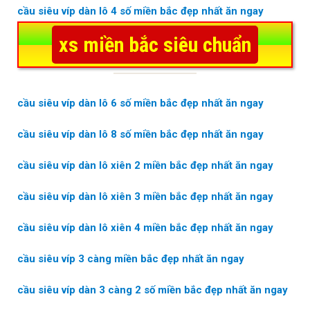
cầu siêu víp dàn lô 4 số miền bắc đẹp nhất ăn ngay
xs miền bắc siêu chuẩn
cầu siêu víp dàn lô 6 số miền bắc đẹp nhất ăn ngay
cầu siêu víp dàn lô 8 số miền bắc đẹp nhất ăn ngay
cầu siêu víp dàn lô xiên 2 miền bắc đẹp nhất ăn ngay
cầu siêu víp dàn lô xiên 3 miền bắc đẹp nhất ăn ngay
cầu siêu víp dàn lô xiên 4 miền bắc đẹp nhất ăn ngay
cầu siêu víp 3 càng miền bắc đẹp nhất ăn ngay
cầu siêu víp dàn 3 càng 2 số miền bắc đẹp nhất ăn ngay