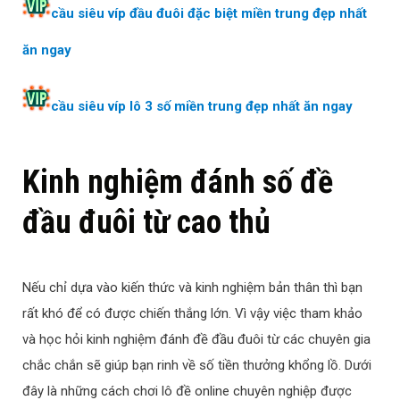
cầu siêu víp đầu đuôi đặc biệt miền trung đẹp nhất
ăn ngay
cầu siêu víp lô 3 số miền trung đẹp nhất ăn ngay
Kinh nghiệm đánh số đề
đầu đuôi từ cao thủ
Nếu chỉ dựa vào kiến thức và kinh nghiệm bản thân thì bạn
rất khó để có được chiến thắng lớn. Vì vậy việc tham khảo
và học hỏi kinh nghiệm đánh đề đầu đuôi từ các chuyên gia
chắc chắn sẽ giúp bạn rinh về số tiền thưởng khổng lồ. Dưới
đây là những cách chơi lô đề online chuyên nghiệp được