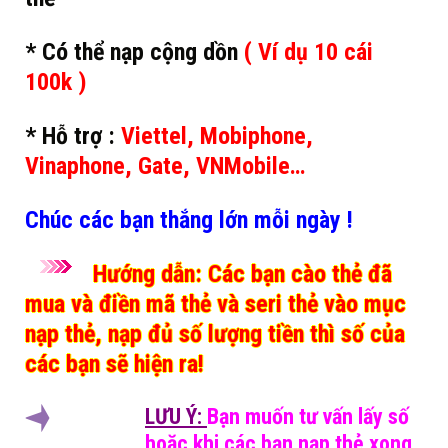
* Có thể nạp cộng dồn
( Ví dụ 10 cái
100k )
* Hỗ trợ :
Viettel, Mobiphone,
Vinaphone, Gate, VNMobile…
Chúc các bạn thắng lớn mỗi ngày !
Hướng dẫn: Các bạn cào thẻ đã
mua và điền mã thẻ và seri thẻ vào mục
nạp thẻ, nạp đủ số lượng tiền thì số của
các bạn sẽ hiện ra!
LƯU Ý:
Bạn muốn tư vấn lấy số
hoặc khi các bạn nạp thẻ xong