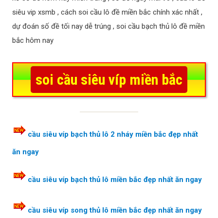
siêu vip xsmb , cách soi cầu lô đề miền bắc chính xác nhất ,
dự đoán số đề tối nay dễ trúng , soi cầu bạch thủ lô đề miền
bắc hôm nay
soi cầu siêu víp miền bắc
cầu siêu víp bạch thủ lô 2 nháy miền bắc đẹp nhất
ăn ngay
cầu siêu víp bạch thủ lô miền bắc đẹp nhất ăn ngay
cầu siêu víp song thủ lô miền bắc đẹp nhất ăn ngay