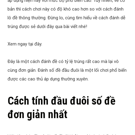
áp dụng hiện nay với mức độ phổ biến cao. Tuy nhiên, về cơ
bản thì cách chơi này có độ khó cao hơn so với cách đánh
lô đề thông thường. Đừng lo, cùng tìm hiểu về cách đánh dễ
trúng được sẻ dưới đây qua bài viết nhé!
Xem ngay tại đây.
Đây là một cách đánh đề có tỷ lệ trúng rất cao mà lại vô
cùng đơn giản. Đánh số đề đầu đuôi là một lối chơi phổ biến
được các cao thủ áp dụng thường xuyên.
Cách tính đầu đuôi số đề
đơn giản nhất