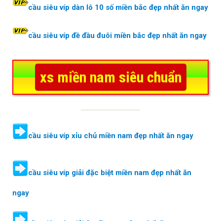
cầu siêu víp dàn lô 10 số miền bắc đẹp nhất ăn ngay
cầu siêu víp đề đầu đuôi miền bắc đẹp nhất ăn ngay
xs miền nam siêu chuẩn
cầu siêu víp xỉu chủ miền nam đẹp nhất ăn ngay
cầu siêu víp giải đặc biệt miền nam đẹp nhất ăn
ngay