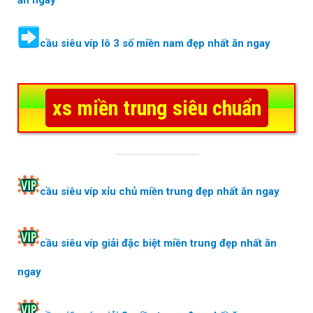
cầu siêu víp lô 3 số miền nam đẹp nhất ăn ngay
xs miền trung siêu chuẩn
cầu siêu víp xỉu chủ miền trung đẹp nhất ăn ngay
cầu siêu víp giải đặc biệt miền trung đẹp nhất ăn
ngay