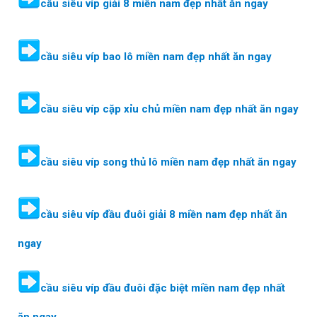
cầu siêu víp giải 8 miền nam đẹp nhất ăn ngay
cầu siêu víp bao lô miền nam đẹp nhất ăn ngay
cầu siêu víp cặp xỉu chủ miền nam đẹp nhất ăn ngay
cầu siêu víp song thủ lô miền nam đẹp nhất ăn ngay
cầu siêu víp đầu đuôi giải 8 miền nam đẹp nhất ăn
ngay
cầu siêu víp đầu đuôi đặc biệt miền nam đẹp nhất
ăn ngay