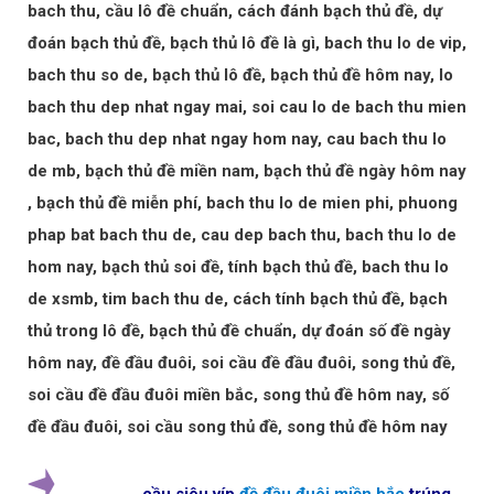
bach thu, cầu lô đề chuẩn, cách đánh bạch thủ đề, dự
đoán bạch thủ đề, bạch thủ lô đề là gì, bach thu lo de vip,
bach thu so de, bạch thủ lô đề, bạch thủ đề hôm nay, lo
bach thu dep nhat ngay mai, soi cau lo de bach thu mien
bac, bach thu dep nhat ngay hom nay, cau bach thu lo
de mb, bạch thủ đề miền nam, bạch thủ đề ngày hôm nay
, bạch thủ đề miễn phí, bach thu lo de mien phi, phuong
phap bat bach thu de, cau dep bach thu, bach thu lo de
hom nay, bạch thủ soi đề, tính bạch thủ đề, bach thu lo
de xsmb, tim bach thu de, cách tính bạch thủ đề, bạch
thủ trong lô đề, bạch thủ đề chuẩn, dự đoán số đề ngày
hôm nay, đề đầu đuôi, soi cầu đề đầu đuôi, song thủ đề,
soi cầu đề đầu đuôi miền bắc, song thủ đề hôm nay, số
đề đầu đuôi, soi cầu song thủ đề, song thủ đề hôm nay