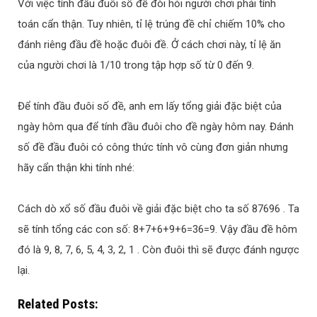
Với việc tính đầu đuôi số đề đòi hỏi người chơi phải tính
toán cẩn thận. Tuy nhiên, tỉ lệ trúng đề chỉ chiếm 10% cho
đánh riêng đầu đề hoặc đuôi đề. Ở cách chơi này, tỉ lệ ăn
của người chơi là 1/10 trong tập hợp số từ 0 đến 9.
Để tính đầu đuôi số đề, anh em lấy tổng giải đặc biệt của
ngày hôm qua để tính đầu đuôi cho đề ngày hôm nay. Đánh
số đề đầu đuôi có công thức tính vô cùng đơn giản nhưng
hãy cẩn thận khi tính nhé:
Cách dò xổ số đầu đuôi về giải đặc biệt cho ta số 87696 . Ta
sẽ tính tổng các con số: 8+7+6+9+6=36=9. Vậy đầu đề hôm
đó là 9, 8, 7, 6, 5, 4, 3, 2, 1 . Còn đuôi thì sẽ được đánh ngược
lại.
Related Posts: