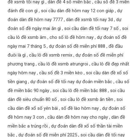
đề xsmb tối nay gì , dàn đề 4 số miền bắc , cầu số đề 3 miền
đánh đề con gì , soi cầu dàn đề hôm nay 12 con giáp , dự
đoán dàn đề hôm nay 7777 , dàn đề xsmb tối nay 3d , dự
đoán số đề ngày mai ăn gì , soi cầu dàn đề tối nay 7 số , soi
cầu lô đề xsmb âm , cho số lô đề hôm nay , dự đoán số đề
ngày mai 7 tháng 5 , dự đoán số đề miễn phí 888 , đề đầu
đuôi là gì , cầu lô đề xsmb remix , dự đoán số đề miễn phí
phương trang , cầu lô đề xsmb atrungroi , cầu lô đề đẹp nhất
ngày hôm nay , cầu số đề 3 miền kèo , soi cầu dàn đề xổ số
tiền giang , dự đoán số đề tối nay dự đoán miền bắc , cầu số
đề miền bắc 90 ngày , soi cầu lô đề miền bắc 888 , soi cầu
dàn đề siêu chuẩn 80 số , soi cầu lô đề xsmb ăn tiền , soi
cầu dàn đề xổ số yên bái , số đề lào hôm nay , dự đoán số
đề hôm nay 3 con , cầu dàn đề hôm nay cho ngày , dàn đề
miền bắc a trúng rồi , dự đoán dàn đề xổ số thần tài miền
bắc , dự đoán số đề miễn phí 2025 , soi cầu dàn đề tối nay