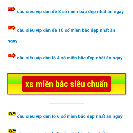
cầu siêu víp dàn đề 8 số miền bắc đẹp nhất ăn ngay
cầu siêu víp dàn đề 10 số miền bắc đẹp nhất ăn
ngay
cầu siêu víp dàn lô 4 số miền bắc đẹp nhất ăn ngay
xs miền bắc siêu chuẩn
cầu siêu víp dàn lô 6 số miền bắc đẹp nhất ăn ngay