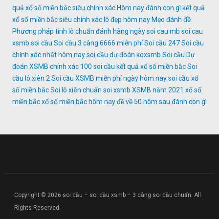
quả xổ số miền bắc siêu chính xác
Hôm nay đánh con gì
kết quả
xổ số miền bắc siêu chính xác
lô đẹp hôm nay
Mẹo đánh đề
Phương pháp tính lô chuẩn đánh hàng ngày
soi cau mb
soi cau
xsmb
soi cầu
Soi cầu 3 càng 6666 miễn phí
Soi cầu 247
Soi cầu
chính xác nhất hôm nay
soi cầu dự đoán kqxsmb
Soi cầu Dự
đoán XSMB chính xác 100
soi cầu kết quả xổ số miền bắc
Soi
cầu lô xiên 2
Soi cầu XSMB miễn phí ngày hôm nay
soi cầu xổ
số miền bắc
Soi lô xiên chuẩn
soi xsmb
XSMB năm 2021
xổ số
miền bắc
xổ số miền bắc hôm nay
đề về 50 hôm sau đánh con gì
Copyright © 2026 soi cầu – soi cầu xsmb – 3 càng soi cầu chuẩn. All
Rights Reserved.