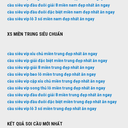
cầu siêu víp đầu đuôi giải 8 miền nam đẹp nhất ăn ngay
cầu siêu víp đầu đuôi đặc biệt miền nam đẹp nhất ăn ngay
cầu siêu víp lô 3 số miền nam đẹp nhất ăn ngay
XS MIỀN TRUNG SIÊU CHUẨN
cầu siêu víp xỉu chủ miền trung đẹp nhất ăn ngay
cầu siêu víp giải đặc biệt miền trung đẹp nhất ăn ngay
cầu siêu víp giải 8 miền trung đẹp nhất ăn ngay
cầu siêu víp bao lô miền trung đẹp nhất ăn ngay
cầu siêu víp cặp xỉu chủ miền trung đẹp nhất ăn ngay
cầu siêu víp song thủ lô miền trung đẹp nhất ăn ngay
cầu siêu víp đầu đuôi giải 8 miền trung đẹp nhất ăn ngay
cầu siêu víp đầu đuôi đặc biệt miền trung đẹp nhất ăn ngay
cầu siêu víp lô 3 số miền trung đẹp nhất ăn ngay
KẾT QUẢ SOI CẦU MỚI NHẤT