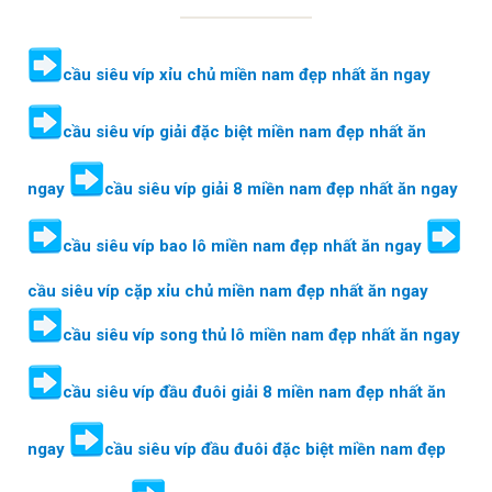
cầu siêu víp xỉu chủ miền nam đẹp nhất ăn ngay
cầu siêu víp giải đặc biệt miền nam đẹp nhất ăn
ngay
cầu siêu víp giải 8 miền nam đẹp nhất ăn ngay
cầu siêu víp bao lô miền nam đẹp nhất ăn ngay
cầu siêu víp cặp xỉu chủ miền nam đẹp nhất ăn ngay
cầu siêu víp song thủ lô miền nam đẹp nhất ăn ngay
cầu siêu víp đầu đuôi giải 8 miền nam đẹp nhất ăn
ngay
cầu siêu víp đầu đuôi đặc biệt miền nam đẹp