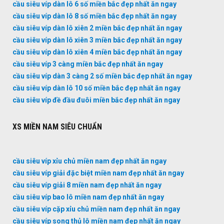
cầu siêu víp dàn lô 6 số miền bắc đẹp nhất ăn ngay
cầu siêu víp dàn lô 8 số miền bắc đẹp nhất ăn ngay
cầu siêu víp dàn lô xiên 2 miền bắc đẹp nhất ăn ngay
cầu siêu víp dàn lô xiên 3 miền bắc đẹp nhất ăn ngay
cầu siêu víp dàn lô xiên 4 miền bắc đẹp nhất ăn ngay
cầu siêu víp 3 càng miền bắc đẹp nhất ăn ngay
cầu siêu víp dàn 3 càng 2 số miền bắc đẹp nhất ăn ngay
cầu siêu víp dàn lô 10 số miền bắc đẹp nhất ăn ngay
cầu siêu víp đề đầu đuôi miền bắc đẹp nhất ăn ngay
XS MIỀN NAM SIÊU CHUẨN
cầu siêu víp xỉu chủ miền nam đẹp nhất ăn ngay
cầu siêu víp giải đặc biệt miền nam đẹp nhất ăn ngay
cầu siêu víp giải 8 miền nam đẹp nhất ăn ngay
cầu siêu víp bao lô miền nam đẹp nhất ăn ngay
cầu siêu víp cặp xỉu chủ miền nam đẹp nhất ăn ngay
cầu siêu víp song thủ lô miền nam đẹp nhất ăn ngay