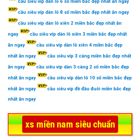
cầu siêu víp dàn lô 6 số miền bắc đẹp nhất ăn ngay
cầu siêu víp dàn lô 8 số miền bắc đẹp nhất ăn ngay
cầu siêu víp dàn lô xiên 2 miền bắc đẹp nhất ăn
ngay
cầu siêu víp dàn lô xiên 3 miền bắc đẹp nhất
ăn ngay
cầu siêu víp dàn lô xiên 4 miền bắc đẹp
nhất ăn ngay
cầu siêu víp 3 càng miền bắc đẹp nhất
ăn ngay
cầu siêu víp dàn 3 càng 2 số miền bắc đẹp
nhất ăn ngay
cầu siêu víp dàn lô 10 số miền bắc đẹp
nhất ăn ngay
cầu siêu víp đề đầu đuôi miền bắc đẹp
nhất ăn ngay
xs miền nam siêu chuẩn