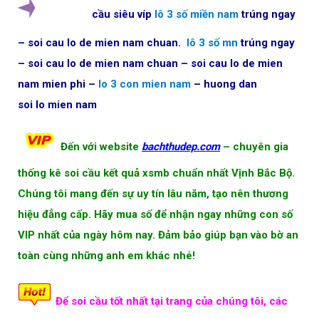
cầu siêu víp
lô 3 số miền nam
trúng ngay
– soi cau lo de mien nam chuan.
lô 3 số mn
trúng ngay
– soi cau lo de mien nam chuan – soi cau lo de mien
nam mien phi –
lo 3 con mien nam
– huong dan
soi lo mien nam
Đến với website
bachthudep.com
– chuyên gia
thống kê soi cầu kết quả xsmb chuẩn nhất Vịnh Bắc Bộ.
Chúng tôi mang đến sự uy tín lâu năm, tạo nên thương
hiệu đẳng cấp. Hãy mua số để nhận ngay những con số
VIP nhất của ngày hôm nay. Đảm bảo giúp bạn vào bờ an
toàn cùng những anh em khác nhé!
Để soi cầu tốt nhất tại trang của chúng tôi, các