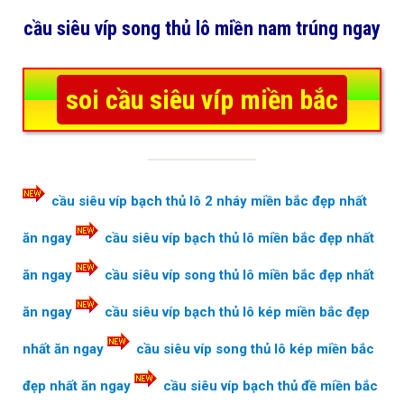
cầu siêu víp song thủ lô miền nam trúng ngay
soi cầu siêu víp miền bắc
cầu siêu víp bạch thủ lô 2 nháy miền bắc đẹp nhất
ăn ngay
cầu siêu víp bạch thủ lô miền bắc đẹp nhất
ăn ngay
cầu siêu víp song thủ lô miền bắc đẹp nhất
ăn ngay
cầu siêu víp bạch thủ lô kép miền bắc đẹp
nhất ăn ngay
cầu siêu víp song thủ lô kép miền bắc
đẹp nhất ăn ngay
cầu siêu víp bạch thủ đề miền bắc