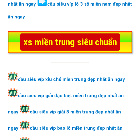
nhất ăn ngay
cầu siêu víp lô 3 số miền nam đẹp nhất
ăn ngay
xs miền trung siêu chuẩn
cầu siêu víp xỉu chủ miền trung đẹp nhất ăn ngay
cầu siêu víp giải đặc biệt miền trung đẹp nhất ăn
ngay
cầu siêu víp giải 8 miền trung đẹp nhất ăn
ngay
cầu siêu víp bao lô miền trung đẹp nhất ăn