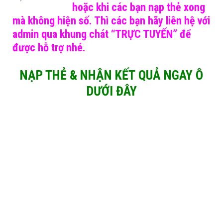
hoặc khi các bạn nạp thẻ xong
mà không hiện số. Thì các bạn hãy liên hệ với
admin qua khung chát “TRỰC TUYẾN” để
được hỗ trợ nhé.
NẠP THẺ & NHẬN KẾT
QUẢ NGAY Ô
DƯỚI ĐÂY