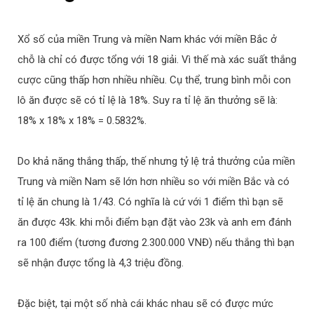
Xổ số của miền Trung và miền Nam khác với miền Bắc ở
chỗ là chỉ có được tổng với 18 giải. Vì thế mà xác suất thắng
cược cũng thấp hơn nhiều nhiều. Cụ thể, trung bình mỗi con
lô ăn được sẽ có tỉ lệ là 18%. Suy ra tỉ lệ ăn thưởng sẽ là:
18% x 18% x 18% = 0.5832%.
Do khả năng thắng thấp, thế nhưng tỷ lệ trả thưởng của miền
Trung và miền Nam sẽ lớn hơn nhiều so với miền Bắc và có
tỉ lệ ăn chung là 1/43. Có nghĩa là cứ với 1 điểm thì bạn sẽ
ăn được 43k. khi mỗi điểm bạn đặt vào 23k và anh em đánh
ra 100 điểm (tương đương 2.300.000 VNĐ) nếu thắng thì bạn
sẽ nhận được tổng là 4,3 triệu đồng.
Đặc biệt, tại một số nhà cái khác nhau sẽ có được mức