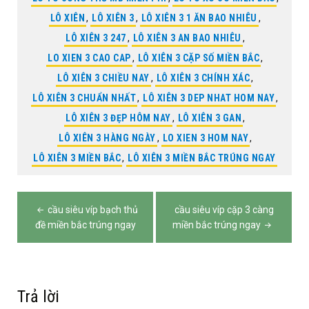
LÔ XIÊN
,
LÔ XIÊN 3
,
LÔ XIÊN 3 1 ĂN BAO NHIÊU
,
LÔ XIÊN 3 247
,
LÔ XIÊN 3 AN BAO NHIÊU
,
LO XIEN 3 CAO CAP
,
LÔ XIÊN 3 CẶP SỐ MIỀN BẮC
,
LÔ XIÊN 3 CHIỀU NAY
,
LÔ XIÊN 3 CHÍNH XÁC
,
LÔ XIÊN 3 CHUẨN NHẤT
,
LÔ XIÊN 3 DEP NHAT HOM NAY
,
LÔ XIÊN 3 ĐẸP HÔM NAY
,
LÔ XIÊN 3 GAN
,
LÔ XIÊN 3 HÀNG NGÀY
,
LO XIEN 3 HOM NAY
,
LÔ XIÊN 3 MIỀN BẮC
,
LÔ XIÊN 3 MIỀN BẮC TRÚNG NGAY
Điều
cầu siêu víp bạch thủ
cầu siêu víp cặp 3 càng
hướng
đề miền bắc trúng ngay
miền bắc trúng ngay
bài
viết
Trả lời