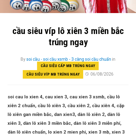
cầu siêu víp lô xiên 3 miền bắc
trúng ngay
By
soi cầu - soi cầu xsmb - 3 càng soi cầu chuẩn
in
CẦU SIÊU CẤP MB TRÚNG NGAY
06/08/2026
CẦU SIÊU VÍP MB TRÚNG NGAY
soi cau lo xien 4, cau xien 3, cau xien 3 xsmb, cầu lô
xiên 2 chuẩn, cầu lô xiên 3, cầu xiên 2, cầu xiên 4, cặp
lô xiên gan miền bắc, dan xien3, dàn lô xiên 2, dàn lô
xiên 3, dàn lô xiên 3 miền bắc, dàn lô xiên 3 miễn phí,
dàn lô xiên chuẩn, lo xien 2 mien phi, xien 3 mb, xien 3