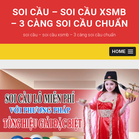
Skip
to
SOI CẦU – SOI CẦU XSMB
content
– 3 CÀNG SOI CẦU CHUẨN
soi cầu – soi cầu xsmb – 3 càng soi cầu chuẩn
HOME