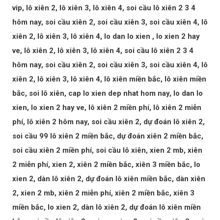
vip, lô xiên 2, lô xiên 3, lô xiên 4, soi cầu lô xiên 2 3 4
hôm nay, soi cầu xiên 2, soi cầu xiên 3, soi cầu xiên 4, lô
xiên 2, lô xiên 3, lô xiên 4, lo dan lo xien , lo xien 2 hay
ve, lô xiên 2, lô xiên 3, lô xiên 4, soi cầu lô xiên 2 3 4
hôm nay, soi cầu xiên 2, soi cầu xiên 3, soi cầu xiên 4, lô
xiên 2, lô xiên 3, lô xiên 4, lô xiên miền bắc, lô xiên miền
bắc, soi lô xiên, cap lo xien dep nhat hom nay, lo dan lo
xien, lo xien 2 hay ve, lô xiên 2 miền phí, lô xiên 2 miễn
phí, lô xiên 2 hôm nay, soi cầu xiên 2, dự đoán lô xiên 2,
soi cầu 99 lô xiên 2 miền bắc, dự đoán xiên 2 miền bắc,
soi cầu xiên 2 miền phí, soi cầu lô xiên, xien 2 mb, xiên
2 miễn phí, xien 2, xiên 2 miền bắc, xiên 3 miền bắc, lo
xien 2, dàn lô xiên 2, dự đoán lô xiên miền bắc, dàn xiên
2, xien 2 mb, xiên 2 miễn phí, xiên 2 miền bắc, xiên 3
miền bắc, lo xien 2, dàn lô xiên 2, dự đoán lô xiên miền