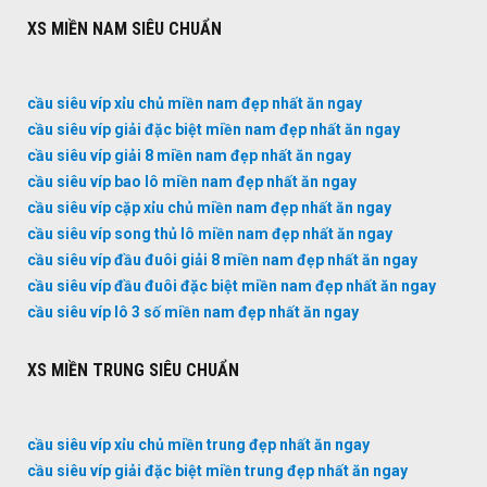
XS MIỀN NAM SIÊU CHUẨN
cầu siêu víp xỉu chủ miền nam đẹp nhất ăn ngay
cầu siêu víp giải đặc biệt miền nam đẹp nhất ăn ngay
cầu siêu víp giải 8 miền nam đẹp nhất ăn ngay
cầu siêu víp bao lô miền nam đẹp nhất ăn ngay
cầu siêu víp cặp xỉu chủ miền nam đẹp nhất ăn ngay
cầu siêu víp song thủ lô miền nam đẹp nhất ăn ngay
cầu siêu víp đầu đuôi giải 8 miền nam đẹp nhất ăn ngay
cầu siêu víp đầu đuôi đặc biệt miền nam đẹp nhất ăn ngay
cầu siêu víp lô 3 số miền nam đẹp nhất ăn ngay
XS MIỀN TRUNG SIÊU CHUẨN
cầu siêu víp xỉu chủ miền trung đẹp nhất ăn ngay
cầu siêu víp giải đặc biệt miền trung đẹp nhất ăn ngay