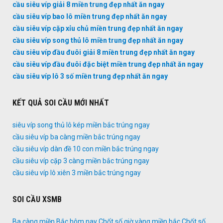
cầu siêu víp giải 8 miền trung đẹp nhất ăn ngay
cầu siêu víp bao lô miền trung đẹp nhất ăn ngay
cầu siêu víp cặp xỉu chủ miền trung đẹp nhất ăn ngay
cầu siêu víp song thủ lô miền trung đẹp nhất ăn ngay
cầu siêu víp đầu đuôi giải 8 miền trung đẹp nhất ăn ngay
cầu siêu víp đầu đuôi đặc biệt miền trung đẹp nhất ăn ngay
cầu siêu víp lô 3 số miền trung đẹp nhất ăn ngay
KẾT QUẢ SOI CẦU MỚI NHẤT
siêu víp song thủ lô kép miền bắc trúng ngay
cầu siêu víp ba càng miền bắc trúng ngay
cầu siêu víp dàn đề 10 con miền bắc trúng ngay
cầu siêu víp cặp 3 càng miền bắc trúng ngay
cầu siêu víp lô xiên 3 miền bắc trúng ngay
SOI CẦU XSMB
Ba càng miền Bắc hôm nay
Chốt số giờ vàng miền bắc
Chốt số