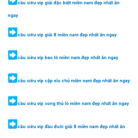
cầu siêu víp giải đặc biệt miền nam đẹp nhất ăn
ngay
cầu siêu víp giải 8 miền nam đẹp nhất ăn ngay
cầu siêu víp bao lô miền nam đẹp nhất ăn ngay
cầu siêu víp cặp xỉu chủ miền nam đẹp nhất ăn ngay
cầu siêu víp song thủ lô miền nam đẹp nhất ăn ngay
cầu siêu víp đầu đuôi giải 8 miền nam đẹp nhất ăn