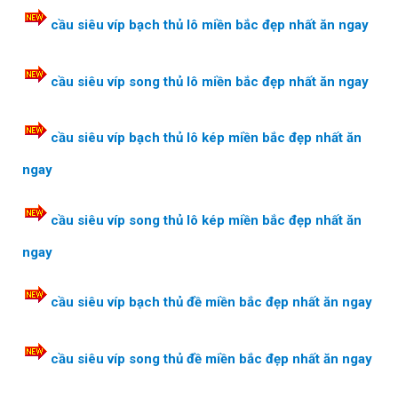
cầu siêu víp bạch thủ lô miền bắc đẹp nhất ăn ngay
cầu siêu víp song thủ lô miền bắc đẹp nhất ăn ngay
cầu siêu víp bạch thủ lô kép miền bắc đẹp nhất ăn
ngay
cầu siêu víp song thủ lô kép miền bắc đẹp nhất ăn
ngay
cầu siêu víp bạch thủ đề miền bắc đẹp nhất ăn ngay
cầu siêu víp song thủ đề miền bắc đẹp nhất ăn ngay