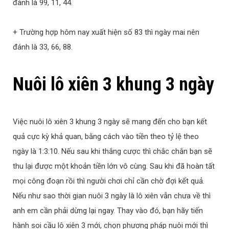
đánh là 99, 11, 44.
+ Trường hợp hôm nay xuất hiện số 83 thì ngày mai nên
đánh là 33, 66, 88.
Nuôi lô xiên 3 khung 3 ngày
Việc nuôi lô xiên 3 khung 3 ngày sẽ mang đến cho bạn kết
quả cực kỳ khả quan, bằng cách vào tiền theo tỷ lệ theo
ngày là 1:3:10. Nếu sau khi thắng cược thì chắc chắn bạn sẽ
thu lại được một khoản tiền lớn vô cùng. Sau khi đã hoàn tất
mọi công đoạn rồi thì người chơi chỉ cần chờ đợi kết quả.
Nếu như sao thời gian nuôi 3 ngày là lô xiên vẫn chưa về thì
anh em cần phải dừng lại ngay. Thay vào đó, bạn hãy tiến
hành soi cầu lô xiên 3 mới, chọn phương pháp nuôi mới thì