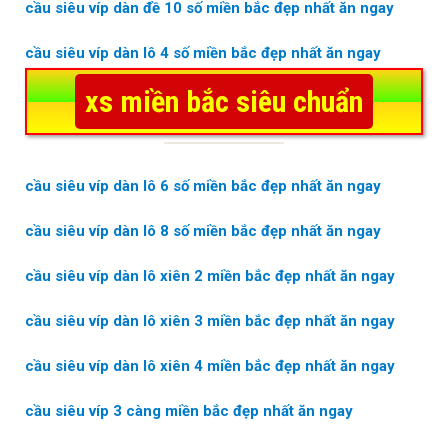
cầu siêu víp dàn đề 10 số miền bắc đẹp nhất ăn ngay
cầu siêu víp dàn lô 4 số miền bắc đẹp nhất ăn ngay
xs miền bắc siêu chuẩn
cầu siêu víp dàn lô 6 số miền bắc đẹp nhất ăn ngay
cầu siêu víp dàn lô 8 số miền bắc đẹp nhất ăn ngay
cầu siêu víp dàn lô xiên 2 miền bắc đẹp nhất ăn ngay
cầu siêu víp dàn lô xiên 3 miền bắc đẹp nhất ăn ngay
cầu siêu víp dàn lô xiên 4 miền bắc đẹp nhất ăn ngay
cầu siêu víp 3 càng miền bắc đẹp nhất ăn ngay