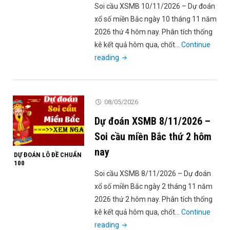
Soi cầu XSMB 10/11/2026 – Dự đoán
xổ số miền Bắc ngày 10 tháng 11 năm
2026 thứ 4 hôm nay. Phân tích thống
kê kết quả hôm qua, chốt…
Continue
"Dự
reading
đoán
XSMB
10/11/2026
08/05/2026
–
Dự đoán XSMB 8/11/2026 –
Soi
cầu
Soi cầu miền Bắc thứ 2 hôm
miền
nay
DỰ ĐOÁN LÔ ĐỀ CHUẨN
Bắc
100
thứ
Soi cầu XSMB 8/11/2026 – Dự đoán
4
xổ số miền Bắc ngày 2 tháng 11 năm
hôm
2026 thứ 2 hôm nay. Phân tích thống
nay"
kê kết quả hôm qua, chốt…
Continue
"Dự
reading