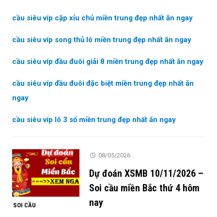
cầu siêu víp cặp xỉu chủ miền trung đẹp nhất ăn ngay
cầu siêu víp song thủ lô miền trung đẹp nhất ăn ngay
cầu siêu víp đầu đuôi giải 8 miền trung đẹp nhất ăn ngay
cầu siêu víp đầu đuôi đặc biệt miền trung đẹp nhất ăn
ngay
cầu siêu víp lô 3 số miền trung đẹp nhất ăn ngay
08/05/2026
Dự đoán XSMB 10/11/2026 –
Soi cầu miền Bắc thứ 4 hôm
nay
SOI CẦU