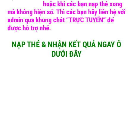
hoặc khi các bạn nạp thẻ xong
mà không hiện số. Thì các bạn hãy liên hệ với
admin qua khung chát “TRỰC TUYẾN” để
được hỗ trợ nhé.
NẠP THẺ & NHẬN KẾT
QUẢ NGAY Ô
DƯỚI ĐÂY