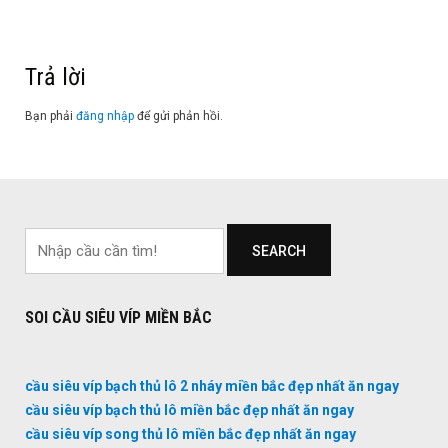
viết
Trả lời
Bạn phải
đăng nhập
để gửi phản hồi.
SEARCH
SOI CẦU SIÊU VÍP MIỀN BẮC
cầu siêu víp bạch thủ lô 2 nháy miền bắc đẹp nhất ăn ngay
cầu siêu víp bạch thủ lô miền bắc đẹp nhất ăn ngay
cầu siêu víp song thủ lô miền bắc đẹp nhất ăn ngay