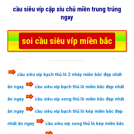
cầu siêu víp cặp xíu chủ miền trung trúng
ngay
soi cầu siêu víp miền bắc
cầu siêu víp bạch thủ lô 2 nháy miền bắc đẹp nhất
ăn ngay
cầu siêu víp bạch thủ lô miền bắc đẹp nhất
ăn ngay
cầu siêu víp song thủ lô miền bắc đẹp nhất
ăn ngay
cầu siêu víp bạch thủ lô kép miền bắc đẹp
nhất ăn ngay
cầu siêu víp song thủ lô kép miền bắc