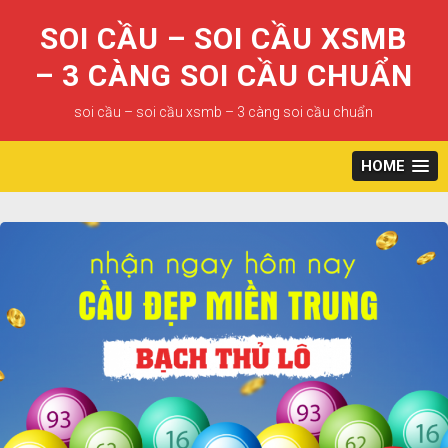
Skip
to
SOI CẦU – SOI CẦU XSMB
content
– 3 CÀNG SOI CẦU CHUẨN
soi cầu – soi cầu xsmb – 3 càng soi cầu chuẩn
HOME