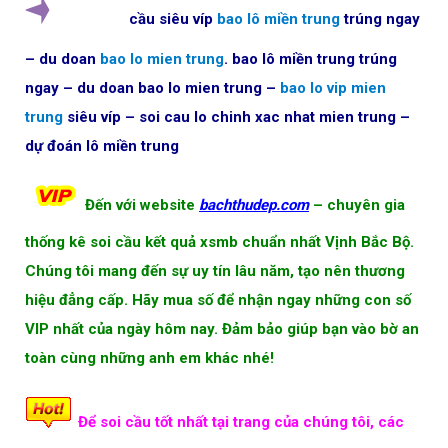
cầu siêu víp
bao lô miền trung
trúng ngay
– du doan
bao lo mien trung
. bao lô miền trung trúng
ngay – du doan bao lo mien trung –
bao lo vip mien
trung
siêu víp – soi cau lo chinh xac nhat mien trung –
dự đoán lô miền trung
Đến với website
bachthudep.com
– chuyên gia
thống kê soi cầu kết quả xsmb chuẩn nhất Vịnh Bắc Bộ.
Chúng tôi mang đến sự uy tín lâu năm, tạo nên thương
hiệu đẳng cấp. Hãy mua số để nhận ngay những con số
VIP nhất của ngày hôm nay. Đảm bảo giúp bạn vào bờ an
toàn cùng những anh em khác nhé!
Để soi cầu tốt nhất tại trang của chúng tôi, các