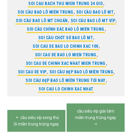
SOI CAU BACH THU MIEN TRUNG 24 GIO
,
SOI CẦU BAO LÔ MIỀN TRUNG
,
SOI CẦU BAO LÔ MT
,
SOI CẦU BAO LÔ MT CHUẨN
,
SOI CẦU BAO LÔ MT VÍP
,
SOI CẦU CHÍNH XÁC BAO LÔ MIỀN TRUNG
,
SOI CẦU CHỐT SỐ BAO LÔ MT
,
SOI CAU DE BAO LO CHINH XAC 100
,
SOI CAU DE BAO LO MIEN TRUNG
,
SOI CAU DE CHINH XAC NHAT MIEN TRUNG
,
SOI CAU DE VIP
,
SOI CẦU ĐẸP BAO LÔ MIỀN TRUNG
,
SOI CẦU ĐẸP BAO LÔ MIỀN TRUNG TỐI NAY
,
SOI CAU LO CHINH XAC NHAT
Điều
cầu siêu víp giải tám
hướng
cầu siêu víp song thủ
miền trung trúng ngay
lô miền trung trúng ngay
bài