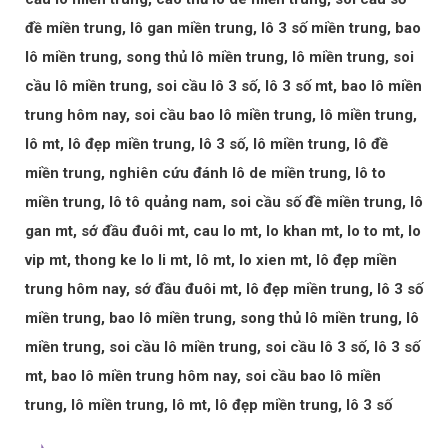
đề miền trung, lô gan miền trung, lô 3 số miền trung, bao
lô miền trung, song thủ lô miền trung, lô miền trung, soi
cầu lô miền trung, soi cầu lô 3 số, lô 3 số mt, bao lô miền
trung hôm nay, soi cầu bao lô miền trung, lô miền trung,
lô mt, lô đẹp miền trung, lô 3 số, lô miền trung, lô đề
miền trung, nghiên cứu đánh lô de miền trung, lô to
miền trung, lô tô quảng nam, soi cầu số đề miền trung, lô
gan mt, sớ đầu đuôi mt, cau lo mt, lo khan mt, lo to mt, lo
vip mt, thong ke lo li mt, lô mt, lo xien mt, lô đẹp miền
trung hôm nay, sớ đầu đuôi mt, lô đẹp miền trung, lô 3 số
miền trung, bao lô miền trung, song thủ lô miền trung, lô
miền trung, soi cầu lô miền trung, soi cầu lô 3 số, lô 3 số
mt, bao lô miền trung hôm nay, soi cầu bao lô miền
trung, lô miền trung, lô mt, lô đẹp miền trung, lô 3 số