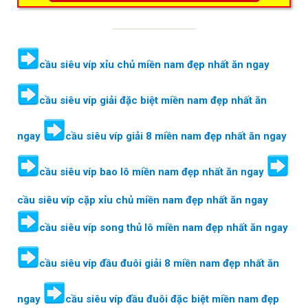
cầu siêu víp xỉu chủ miền nam đẹp nhất ăn ngay
cầu siêu víp giải đặc biệt miền nam đẹp nhất ăn
ngay
cầu siêu víp giải 8 miền nam đẹp nhất ăn ngay
cầu siêu víp bao lô miền nam đẹp nhất ăn ngay
cầu siêu víp cặp xỉu chủ miền nam đẹp nhất ăn ngay
cầu siêu víp song thủ lô miền nam đẹp nhất ăn ngay
cầu siêu víp đầu đuôi giải 8 miền nam đẹp nhất ăn
ngay
cầu siêu víp đầu đuôi đặc biệt miền nam đẹp