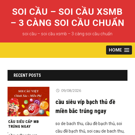
Skip
to
SOI CẦU – SOI CẦU XSMB
content
– 3 CÀNG SOI CẦU CHUẨN
soi cầu – soi cầu xsmb – 3 càng soi cầu chuẩn
HOME
RECENT POSTS
09/08/2026
cầu siêu víp bạch thủ đề
miền bắc trúng ngay
CẦU SIÊU CẤP MB
so de bach thu, cầu đề bạch thủ, soi
TRÚNG NGAY
cầu đề bạch thủ, soi cau de bach thu,
,