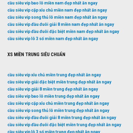
cầu siêu víp bao lô miền nam đẹp nhất ăn ngay
cầu siêu víp cặp xỉu chủ miền nam đẹp nhất ăn ngay
cầu siêu víp song thủ lô miền nam đẹp nhất ăn ngay
cầu siêu víp đầu đuôi giải 8 miền nam đẹp nhất ăn ngay
cầu siêu víp đầu đuôi đặc biệt miền nam đẹp nhất ăn ngay
cầu siêu víp lô 3 số miền nam đẹp nhất ăn ngay
XS MIỀN TRUNG SIÊU CHUẨN
cầu siêu víp xỉu chủ miền trung đẹp nhất ăn ngay
cầu siêu víp giải đặc biệt miền trung đẹp nhất ăn ngay
cầu siêu víp giải 8 miền trung đẹp nhất ăn ngay
cầu siêu víp bao lô miền trung đẹp nhất ăn ngay
cầu siêu víp cặp xỉu chủ miền trung đẹp nhất ăn ngay
cầu siêu víp song thủ lô miền trung đẹp nhất ăn ngay
cầu siêu víp đầu đuôi giải 8 miền trung đẹp nhất ăn ngay
cầu siêu víp đầu đuôi đặc biệt miền trung đẹp nhất ăn ngay
cầu siêu víp lô 3 số miền trung đẹp nhất ăn ngay