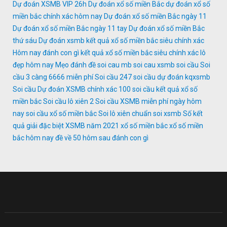
Dự đoán XSMB VIP 26h
Dự đoán xổ số miền Bắc
dự đoán xổ số
miền bắc chính xác hôm nay
Dự đoán xổ số miền Bắc ngày 11
Dự đoán xổ số miền Bắc ngày 11 tay
Dự đoán xổ số miền Bắc
thứ sáu Dự đoán xsmb kết quả xổ số miền bắc siêu chính xác
Hôm nay đánh con gì
kết quả xổ số miền bắc siêu chính xác
lô
đẹp hôm nay
Mẹo đánh đề
soi cau mb
soi cau xsmb
soi cầu
Soi
cầu 3 càng 6666 miễn phí
Soi cầu 247
soi cầu dự đoán kqxsmb
Soi cầu Dự đoán XSMB chính xác 100
soi cầu kết quả xổ số
miền bắc
Soi cầu lô xiên 2
Soi cầu XSMB miễn phí ngày hôm
nay
soi cầu xổ số miền bắc
Soi lô xiên chuẩn
soi xsmb
Số kết
quả giải đặc biệt
XSMB năm 2021
xổ số miền bắc
xổ số miền
bắc hôm nay
đề về 50 hôm sau đánh con gì