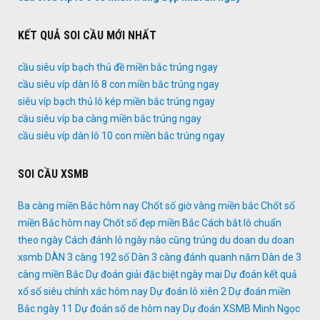
KẾT QUẢ SOI CẦU MỚI NHẤT
cầu siêu víp bạch thủ đề miền bắc trúng ngay
cầu siêu víp dàn lô 8 con miền bắc trúng ngay
siêu víp bạch thủ lô kép miền bắc trúng ngay
cầu siêu víp ba càng miền bắc trúng ngay
cầu siêu víp dàn lô 10 con miền bắc trúng ngay
SOI CẦU XSMB
Ba càng miền Bắc hôm nay
Chốt số giờ vàng miền bắc
Chốt số
miền Bắc hôm nay
Chốt số đẹp miền Bắc
Cách bắt lô chuẩn
theo ngày
Cách đánh lô ngày nào cũng trúng
du doan
du doan
xsmb
DÀN 3 càng 192 số
Dàn 3 càng đánh quanh năm
Dàn de 3
càng miền Bắc
Dự đoán giải đặc biệt ngày mai
Dự đoán kết quả
xổ số siêu chính xác hôm nay
Dự đoán lô xiên 2
Dự đoán miền
Bắc ngày 11
Dự đoán số de hôm nay
Dự đoán XSMB Minh Ngọc