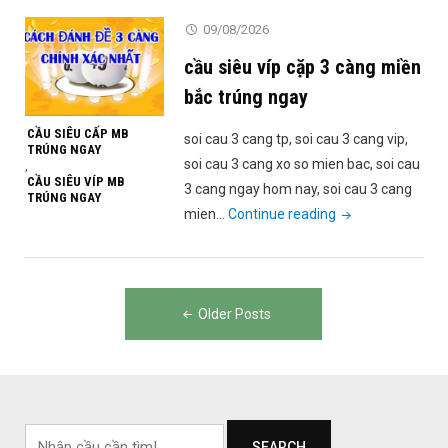
dàn
09/08/2026
đề
cầu siêu víp cặp 3 càng miền
4
con
bắc trúng ngay
miền
CẦU SIÊU CẤP MB
soi cau 3 cang tp, soi cau 3 cang vip,
bắc
TRÚNG NGAY
soi cau 3 cang xo so mien bac, soi cau
,
trúng
CẦU SIÊU VÍP MB
3 cang ngay hom nay, soi cau 3 cang
ngay"
TRÚNG NGAY
"cầu
mien…
Continue reading
siêu
víp
cặp
Điều
3
Older Posts
hướng
càng
miền
bài
bắc
viết
trúng
ngay"
SEARCH